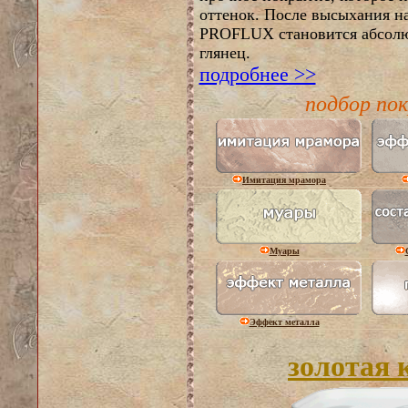
оттенок. После высыхания н
PROFLUX становится абсолю
глянец.
подробнее >>
подбор по
Имитация мрамора
Муары
Эффект металла
золотая 