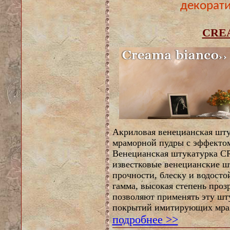
декорат
CRE
Акриловая венецианская шту
мраморной пудры с эффектом
Венецианская штукатурка 
известковые венецианские ш
прочности, блеску и водосто
гамма, высокая степень проз
позволяют применять эту шт
покрытий имитирующих мра
подробнее >>