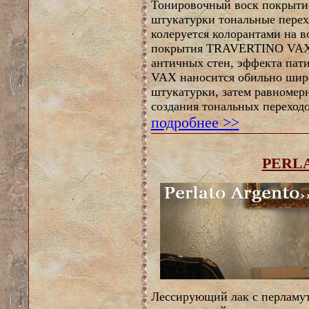
Тонировочный воск покрыти
штукатурки тональные перех
колеруется колорантами на 
покрытия TRAVERTINO VAX 
античных стен, эффекта па
VAX наносится обильно широ
штукатурки, затем равномерн
создания тональных переходо
подробнее >>
PERL
Лессирующий лак с перламутр