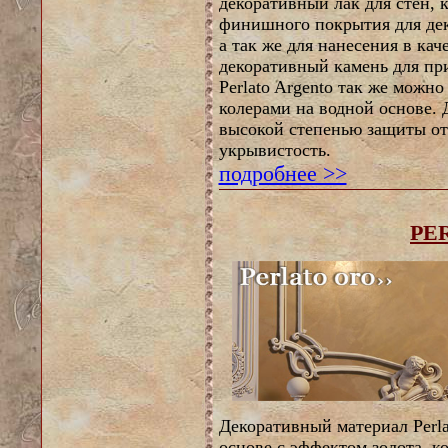
декоративный лак для стен, 
финишного покрытия для де
а так же для нанесения в ка
декоративный камень для пр
Perlato Argento так же можн
колерами на водной основе.
высокой степенью защиты от 
укрывистость.
подробнее >>
PE
Декоративный материал Perla
основе с эффектом золота, к