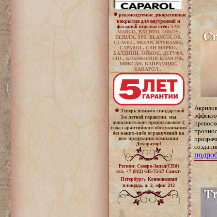
рекомендуемые декоративные
покрытия для внутренней и
фасадной
отделки
стен
:
SAN
MARCO, BALDINI,
OIKOS
,
DERUFA, SPS,
BLANCOLOR,
CLAVEL
,
MIXAN
,
BAYRAMIX
,
CAPAROL
, САН МАРКО,
БАЛДИНИ, ОЙКОС, ДЕРУФА,
СПС, БЛАНКОЛОР, КЛАВЭЛЬ,
МИКСАН, БАЙРАМИКС,
КАПАРОЛ
...
Акрилов
Теперь помимо стандартной
эффекто
3-х летней гарантии, мы
дополнительно предоставляем 2
превосх
года гарантийного обслуживания
прочнос
без каких-либо ограничений на
прозрач
всю продукцию компании
Декоратор!
создани
подроб
Регион: Северо-Запад(СПб)
тел.
+7 (812) 645-75-27 Санкт-
,
Петербург
Конюшенная
площадь, д. 2, офис 212