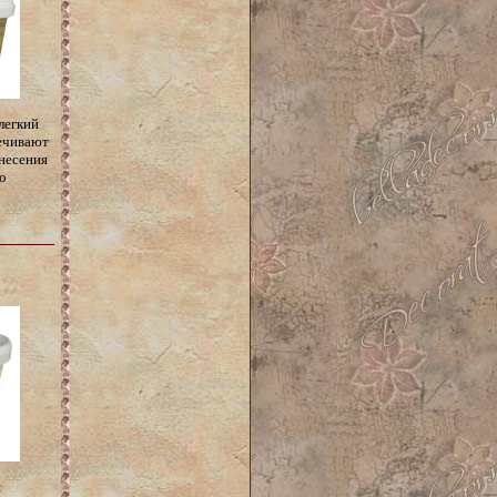
легкий
ечивают
несения
о
я