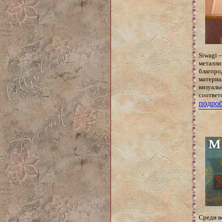
Siwagi 
металли
благоро
материа
визуаль
соответ
подроб
Среди в