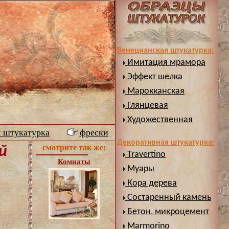
Венецианская штукатурка:
Имитация мрамора
Эффект шелка
Марокканская
Глянцевая
Художественная
я штукатурка
фрески
Декоративная штукатурка:
смотрите так же:
й
Travertino
Комнаты
Муары
Кора дерева
Состаренный камень
Бетон, микроцемент
Marmorino