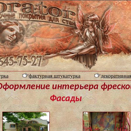
урка
фактурная штукатурка
декоративна
Оформление интерьера фреско
Фасады