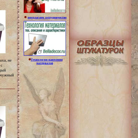
предлагаем сотрудничество
аха, не
Технология
нанесения
материалов
 с
ждый
емчужный