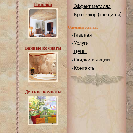
Потолки
Эффект металла
Кракелюр (трещины)
Основные ссылки:
Главная
Услуги
Ванные комнаты
Цены
Скидки и акции
Контакты
Детские комнаты