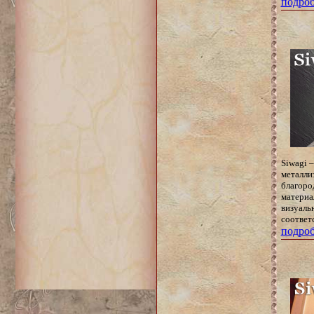
подроб
Siwagi 
металли
благоро
материа
визуаль
соответ
подроб