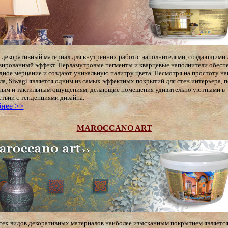
– декоративный материал для внутренних работ с наполнителями, создающими 
зированный эффект. Перламутровые пегменты и кварцевые наполнители обесп
дное мерцание и создают уникальную палитру цвета. Несмотря на простоту на
ла, Siwagi является одним из самых эффектных покрытий для стен интерьера, п
ным и тактильным ощущениям, делающие помещения удивительно уютными в
ствии с тенденциями дизайна.
нее >>
MAROCCANO ART
сех видов декоративных материалов наиболее изысканным покрытием являетс