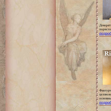
Декорат
пористог
подроб
Фактурн
целлюло
основны
подроб