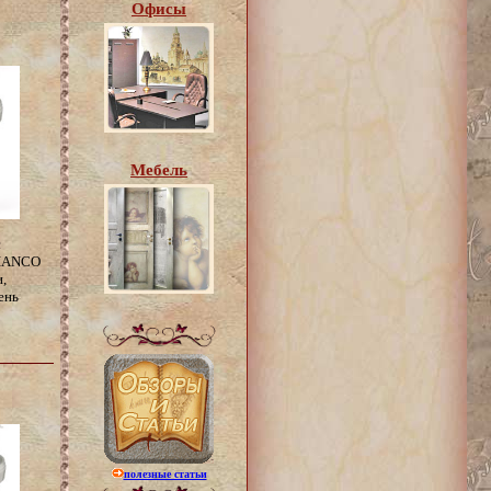
Офисы
Мебель
с
BIANCO
,
ень
полезные статьи