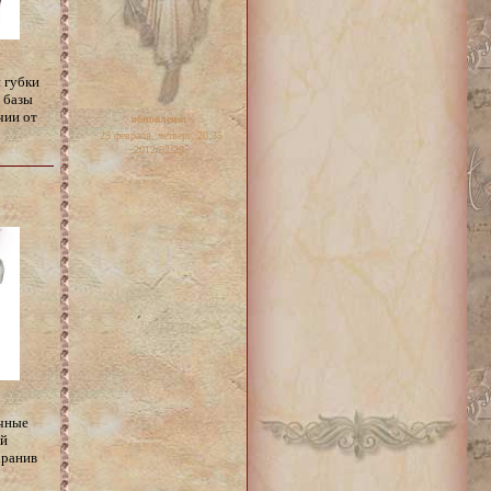
 губки
 базы
чии от
обновлено:
23 февраля, четверг, 20:35
2012/02/23
ичные
ый
хранив