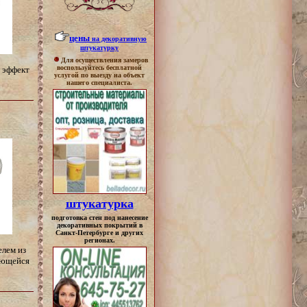
цены
на декоративную
штукатурку
Для осуществления замеров
воспользуйтесь бесплатной
 эффект
услугой по выезду на объект
нашего специалиста.
штукатурка
подготовка стен под нанесение
декоративных покрытий в
Санкт-Петербурге и других
регионах.
елем из
яющейся