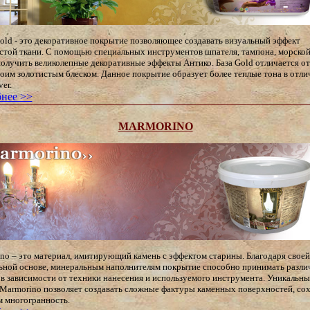
gold - это декоративное покрытие позволяющее создавать визуальный эффект
стой ткани. С помощью специальных инструментов шпателя, тампона, морской
олучить великолепные декоративные эффекты Антико. База Gold отличается от
своим золотистым блеском. Данное покрытие образует более теплые тона в отли
ver.
нее >>
MARMORINO
no – это материал, имитирующий камень с эффектом старины. Благодаря своей
ьной основе, минеральным наполнителям покрытие способно принимать разл
 в зависимости от техники нанесения и используемого инструмента. Уникальн
 Marmorino позволяет создавать сложные фактуры каменных поверхностей, со
м многогранность.