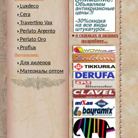
Luxdeco
Cera
Travertino Vax
Perlato Argento
о скидках и акциях
Perlato Oro
подробнее...
Proflux
Предложения:
Для дилеров
Материалы оптом