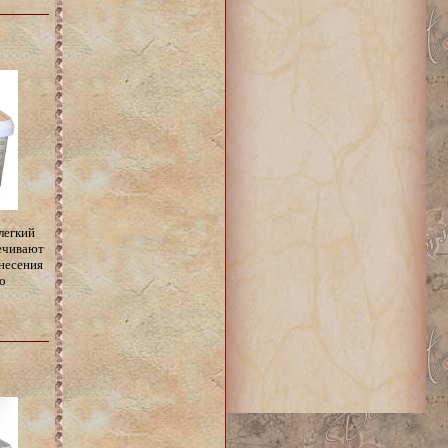
легкий
ечивают
несения
о