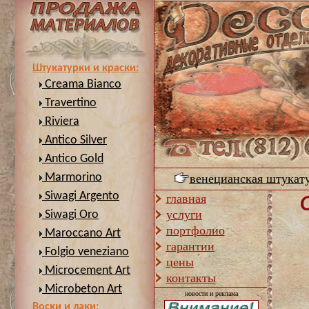
Штукатурки и краски:
Creama Bianco
Travertino
Riviera
Antico Silver
Antico Gold
Marmorino
венецианская штукат
Siwagi Argento
главная
услуги
Siwagi Oro
портфолио
Maroccano Art
гарантии
Folgio veneziano
цены
Microcement Art
контакты
Microbeton Art
новости и реклама
Воски и лаки: