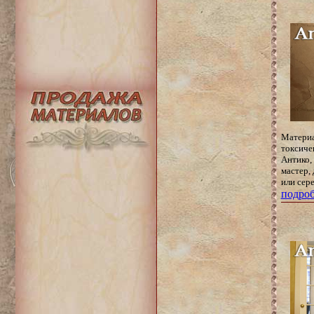
Материал
токсиче
Антико,
мастер, 
или сер
подроб