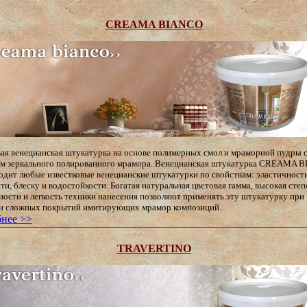
CREAMA BIANCO
ая венецианская штукатурка на основе полимерных смол и мраморной пудры 
м зеркального полированного мрамора. Венецианская штукатурка CREAMA 
одит любые известковые венецианские штукатурки по свойствам: эластичности
ти, блеску и водостойкости. Богатая натуральная цветовая гамма, высокая степ
ности и легкость техники нанесения позволяют применять эту штукатурку при
и сложных покрытий имитирующих мрамор композиций.
нее >>
TRAVERTINO