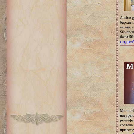
Antico 
бархати
можно п
Silver 
базы Sil
подроб
Marmori
натурал
рельефа
состава
при это