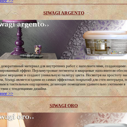
нее >>
SIWAGI ARGENTO
– декоративный материал для внутренних работ с наполнителями, создающими 
зированный эффект. Перламутровые пегменты и кварцевые наполнители обесп
дное мерцание и создают уникальную палитру цвета. Несмотря на простоту на
ла, Siwagi является одним из самых эффектных покрытий для стен интерьера, п
ным и тактильным ощущениям, делающие помещения удивительно уютными в
ствии с тенденциями дизайна.
нее >>
SIWAGI ORO